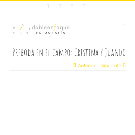
Saltar
Facebook
X
Instagram
Pinterest
al
contenido
Preboda en el campo: Cristina y Juando
Anterior
Siguiente
Ver
imagen
más
grande