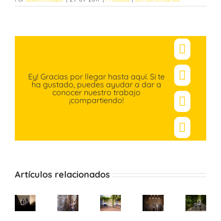
Facebo
Ey! Gracias por llegar hasta aquí. Si te
X
ha gustado, puedes ayudar a dar a
conocer nuestro trabajo
¡compartiendo!
Pinteres
Correo
electró
Artículos relacionados