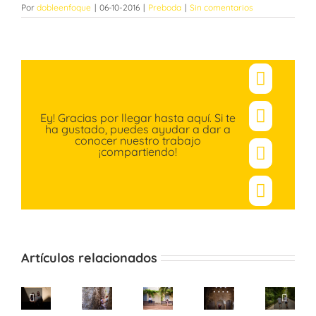
Por
dobleenfoque
|
06-10-2016
|
Preboda
|
Sin comentarios
Facebo
Ey! Gracias por llegar hasta aquí. Si te
X
ha gustado, puedes ayudar a dar a
conocer nuestro trabajo
¡compartiendo!
Pinteres
Correo
electró
Artículos relacionados