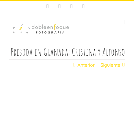
Saltar
Facebook
X
Instagram
Pinterest
al
contenido
Preboda en Granada: Cristina y Alfonso
Anterior
Siguiente
Ver
imagen
más
grande