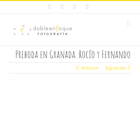
Saltar
Facebook
X
Instagram
Pinterest
al
contenido
Preboda en Granada. Rocío y Fernando
Anterior
Siguiente
Ver
imagen
más
grande