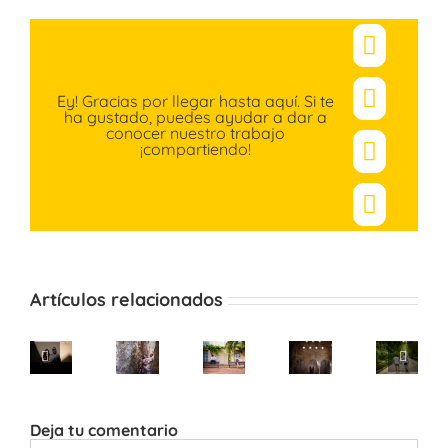
Facebo
Ey! Gracias por llegar hasta aquí. Si te
X
ha gustado, puedes ayudar a dar a
conocer nuestro trabajo
¡compartiendo!
Pinteres
Correo
electró
Artículos relacionados
Deja tu comentario
Comentar