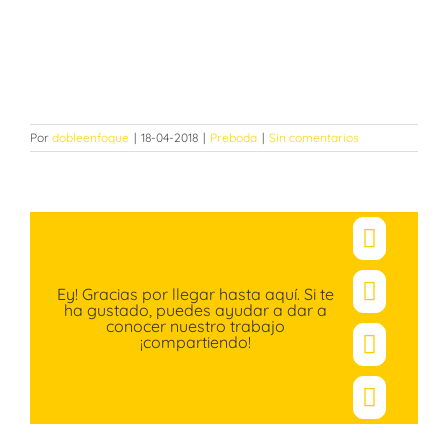
Por
dobleenfoque
|
18-04-2018
|
Preboda
|
Sin comentarios
Facebo
Ey! Gracias por llegar hasta aquí. Si te
X
ha gustado, puedes ayudar a dar a
conocer nuestro trabajo
¡compartiendo!
Pinteres
Correo
electró