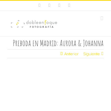
Saltar
Facebook
X
Instagram
Pinterest
al
contenido
Preboda en Madrid: Aurora & Johanna
Anterior
Siguiente
Ver
imagen
más
grande