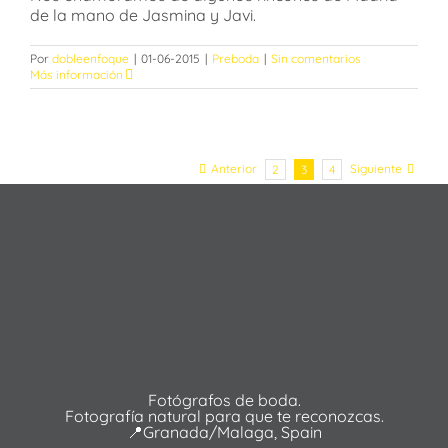
de la mano de Jasmina y Javi.
Por
dobleenfoque
|
01-06-2015
|
Preboda
|
Sin comentarios
Más información
Anterior
Siguiente
2
3
4
Fotógrafos de boda.
Fotografía natural para que te reconozcas.
📍Granada/Malaga, Spain