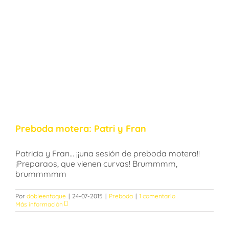
Preboda motera: Patri y Fran
Patricia y Fran... ¡¡una sesión de preboda motera!!
¡Preparaos, que vienen curvas! Brummmm,
brummmmm
Por
dobleenfoque
|
24-07-2015
|
Preboda
|
1 comentario
Más información