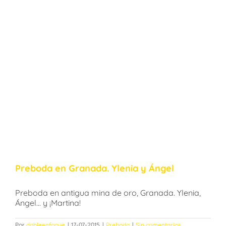
Preboda en Granada. Ylenia y Ángel
Preboda en antigua mina de oro, Granada. Ylenia,
Ángel... y ¡Martina!
Por
dobleenfoque
|
17-07-2015
|
Preboda
|
Sin comentarios