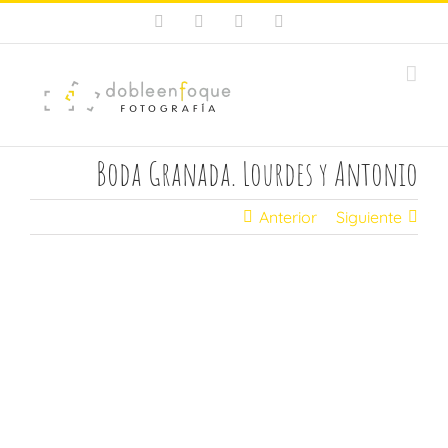
Saltar
Facebook
X
Instagram
Pinterest
al
contenido
Boda Granada. Lourdes y Antonio
Anterior
Siguiente
Ver
imagen
más
grande