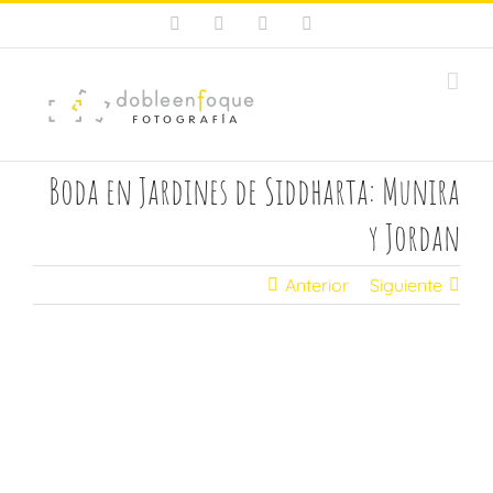
Saltar
Facebook
X
Instagram
Pinterest
al
contenido
Boda en Jardines de Siddharta: Munira
y Jordan
Anterior
Siguiente
Ver
imagen
más
grande