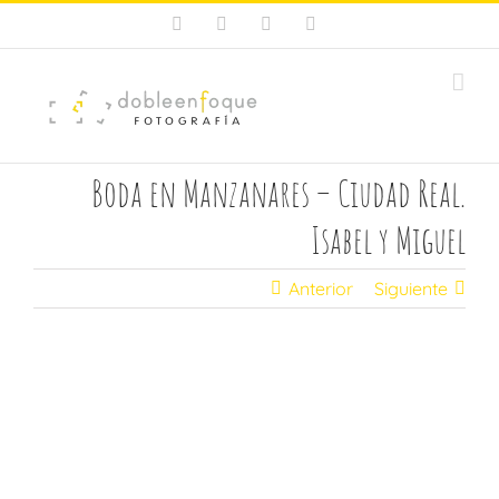
Saltar
Facebook
X
Instagram
Pinterest
al
contenido
Boda en Manzanares – Ciudad Real.
Isabel y Miguel
Anterior
Siguiente
Ver
imagen
más
grande