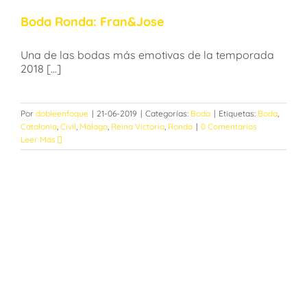
Boda Ronda: Fran&Jose
Una de las bodas más emotivas de la temporada
2018 [...]
Por
dobleenfoque
|
21-06-2019
|
Categorías:
Boda
|
Etiquetas:
Boda
,
Catalonia
,
Civil
,
Málaga
,
Reina Victoria
,
Ronda
|
0 Comentarios
Leer Más