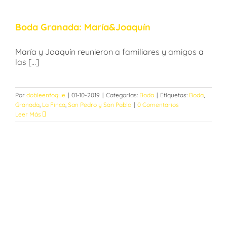
Boda Granada: María&Joaquín
María y Joaquín reunieron a familiares y amigos a
las [...]
Por
dobleenfoque
|
01-10-2019
|
Categorías:
Boda
|
Etiquetas:
Boda
,
Granada
,
La Finca
,
San Pedro y San Pablo
|
0 Comentarios
Leer Más