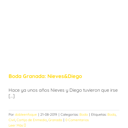
Boda Granada: Nieves&Diego
Hace ya unos años Nieves y Diego tuvieron que irse
[...]
Por
dobleenfoque
|
21-08-2019
|
Categorías:
Boda
|
Etiquetas:
Boda
,
Civil
,
Cortijo de Enmedio
,
Granada
|
0 Comentarios
Leer Más