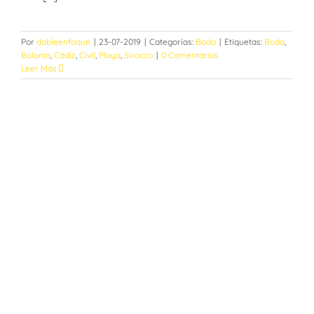
Por
dobleenfoque
|
23-07-2019
|
Categorías:
Boda
|
Etiquetas:
Boda
,
Bolonia
,
Cádiz
,
Civil
,
Playa
,
Sirocco
|
0 Comentarios
Leer Más