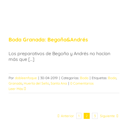
Boda Granada: Begoña&Andrés
Los preparativos de Begoña y Andrés no hacían
más que [...]
Por
dobleenfoque
|
30-04-2019
|
Categorías:
Boda
|
Etiquetas:
Boda
,
Granada
,
Huerta del Sello
,
Santa Ana
|
0 Comentarios
Leer Más
Anterior
Siguiente
1
2
3