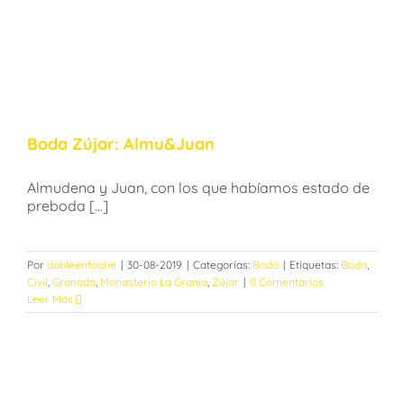
Boda Zújar: Almu&Juan
Almudena y Juan, con los que habíamos estado de
preboda [...]
Por
dobleenfoque
|
30-08-2019
|
Categorías:
Boda
|
Etiquetas:
Boda
,
Civil
,
Granada
,
Monasterio La Granja
,
Zújar
|
0 Comentarios
Leer Más