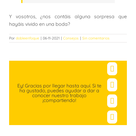
Y vosotros, ¿nos contáis alguna sorpresa que
hayáis vivido en una boda?
Por
dobleenfoque
|
06-11-2021
|
Consejos
|
Sin comentarios
Facebo
Ey! Gracias por llegar hasta aquí. Si te
X
ha gustado, puedes ayudar a dar a
conocer nuestro trabajo
¡compartiendo!
Pinteres
Correo
electró