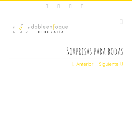
Saltar
Facebook
X
Instagram
Pinterest
al
contenido
Sorpresas para bodas
Anterior
Siguiente
Ver
imagen
más
grande