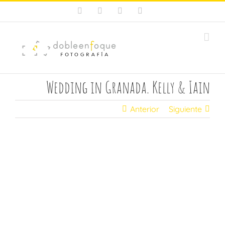
Saltar
Facebook
X
Instagram
Pinterest
al
contenido
Wedding in Granada. Kelly & Iain
Anterior
Siguiente
Ver
imagen
más
grande